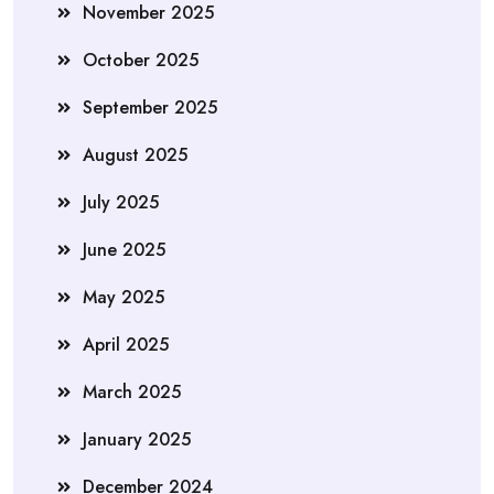
November 2025
October 2025
September 2025
August 2025
July 2025
June 2025
May 2025
April 2025
March 2025
January 2025
December 2024