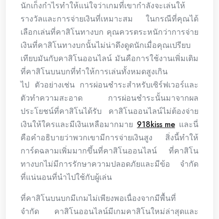
นักเก็งกำไรทำให้แน่ใจว่าเกมที่เขากำลังจะเล่นให้
รางวัลและการจ่ายเงินที่เหมาะสม ในกรณีที่คุณได้
เลือกเล่นที่คาสิโนทางบก คุณควรตระหนักว่าการจ่าย
เงินที่คาสิโนทางบกนั้นไม่น่าดึงดูดนักเมื่อคุณเปรียบ
เทียบมันกับคาสิโนออนไลน์ มันคือการใช้งานเพิ่มเติม
ที่คาสิโนบนบกที่ทำให้การเล่นทั้งหมดสูงเกิน
ไป ตัวอย่างเช่น การผ่อนชำระสำหรับเซิร์ฟเวอร์และ
ตัวทำความสะอาด การผ่อนชำระนั้นมาจากผล
ประโยชน์ที่คาสิโนได้รับ คาสิโนออนไลน์ไม่ต้องจ่าย
เงินให้ใครและมีเงินเหลือมากมาย
918kiss me
และนี่
คือคำอธิบายว่าพวกเขามีการจ่ายเงินสูง สิ่งนี้ทำให้
การ์ดฉลามเพิ่มมากขึ้นที่คาสิโนออนไลน์ ที่คาสิโน
ทางบกไม่มีการรักษาความปลอดภัยและมีข้อ จำกัด
ที่แน่นอนที่นำไปใช้กับผู้เล่น
ที่คาสิโนบนบกมีเกมไม่เพียงพอเนื่องจากมีพื้นที่
จำกัด คาสิโนออนไลน์มีเกมคาสิโนใหม่ล่าสุดและ